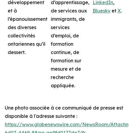
développement
d’apprentissage,
LinkedIn
,
et à
de services aux
Bluesky
et
X
.
l’épanouissement
immigrants, de
des diverses
services
collectivités
d’emploi, de
ontariennes qu’il
formation
dessert.
continue, de
formation sur
mesure et de
recherche
appliquée.
Une photo associée à ce communiqué de presse est
disponible à l'adresse suivante :
https://www.globenewswire.com/NewsRoom/Attachme
6d07-4469-88aa-ae9fd0177de7/fr