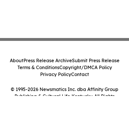
About
Press Release Archive
Submit Press Release
Terms & Conditions
Copyright/DMCA Policy
Privacy Policy
Contact
© 1995-2026 Newsmatics Inc. dba Affinity Group
Publishing & Cultural Life Kentucky. All Rights
Reserved.
Cookie Settings / Your Privacy Choices