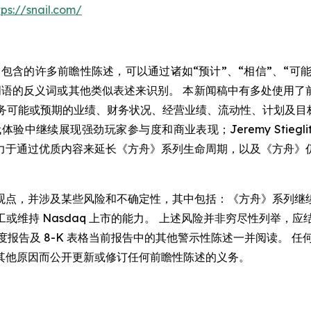
tps://snail.com/
的许多前瞻性陈述，可以通过诸如“预计”、“相信”、“可能”、
词语的反义词或其他类似表述来识别。 本新闻稿中有多处使用了前
 业务可能或预期的业绩、财务状况、经营业绩、流动性、计划及目标
中继续展现强劲玩家参与度和商业表现；Jeremy Stiegl
力于通过优质内容来延长《方舟》系列生命周期，以及《方舟》
观点，并涉及某些风险和不确定性，其中包括：《方舟》系列继
持 Nasdaq 上市的能力。 上述风险并非穷尽性列举，应结合
Q 表格季度报告及 8-K 表格当前报告中的其他警示性陈述一并阅读
其他原因而公开更新或修订任何前瞻性陈述的义务。