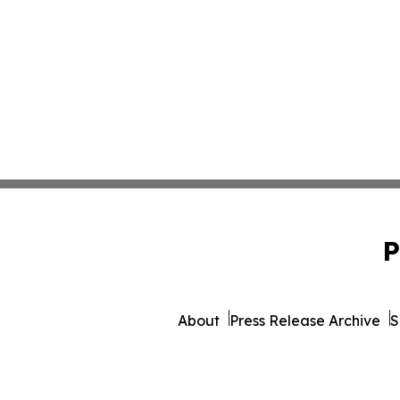
P
About
Press Release Archive
S
© 1995-2026 Newsmatics 