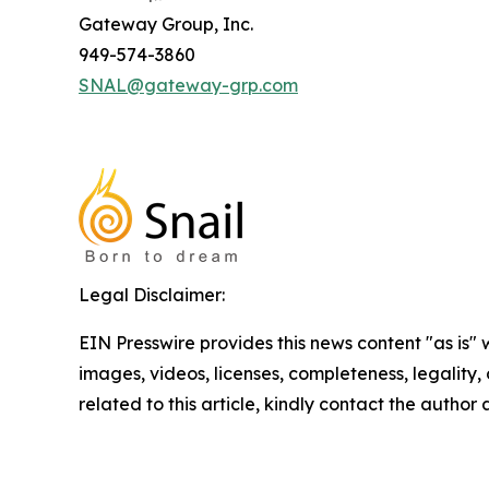
Gateway Group, Inc.
949-574-3860
SNAL@gateway-grp.com
Legal Disclaimer:
EIN Presswire provides this news content "as is" 
images, videos, licenses, completeness, legality, o
related to this article, kindly contact the author