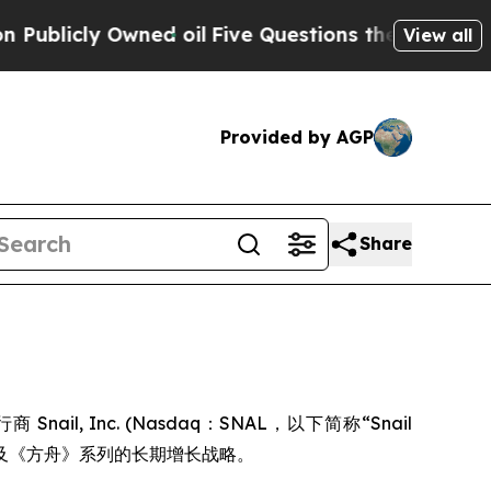
cly Owned oil
Five Questions the US Government 
View all
Provided by AGP
Share
图
ail, Inc. (Nasdaq：SNAL，以下简称“Snail
图以及《方舟》系列的长期增长战略。