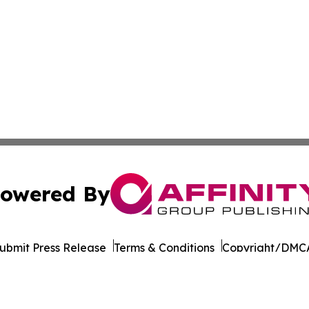
owered By
ubmit Press Release
Terms & Conditions
Copyright/DMCA
Inc. dba Affinity Group Publishing & Cultural Life Kentuc
Cookie Settings / Your Privacy Choices